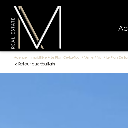
A
Agence Immobilière À Le Plan-De-La-Tour
Vente
Var
Le Plan De La
Retour aux résultats