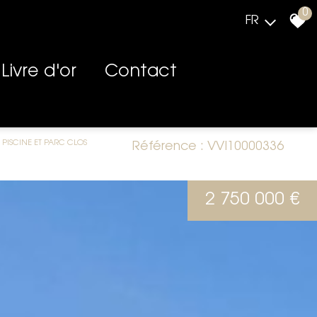
0
FR
Livre d'or
Contact
 PISCINE ET PARC CLOS
Référence : VVI10000336
2 750 000 €