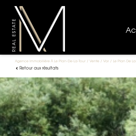
A
Agence Immobilière À Le Plan-De-La-Tour
Vente
Var
Le Plan De La
Retour aux résultats