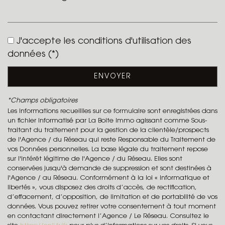
Leaflet
|
©
Jawg
Maps
|
© OpenStreetMap
J'accepte les conditions d'utilisation des
École maternelle
données (*)
École primaire
ENVOYER
Bureau de poste
*Champs obligatoires
Mairie
Les informations recueillies sur ce formulaire sont enregistrées dans
un fichier informatisé par La Boite Immo agissant comme Sous-
statistiques
traitant du traitement pour la gestion de la clientèle/prospects
de l'Agence / du Réseau qui reste Responsable du Traitement de
vos Données personnelles. La base légale du traitement repose
Nombre d'habitants
2 829
sur l'intérêt légitime de l'Agence / du Réseau. Elles sont
conservées jusqu'à demande de suppression et sont destinées à
Propriétaires (vs. locataires)
66,86 %
l'Agence / au Réseau. Conformément à la loi « informatique et
libertés », vous disposez des droits d’accès, de rectification,
Taxe habitation
18,99 %
d’effacement, d’opposition, de limitation et de portabilité de vos
Taxe foncière
13,79 %
données. Vous pouvez retirer votre consentement à tout moment
en contactant directement l’Agence / Le Réseau. Consultez le
Habitants de moins de 25 ans
27,64 %