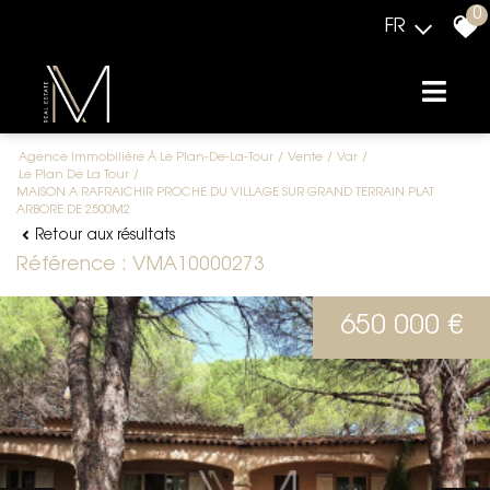
0
FR
Agence Immobilière À Le Plan-De-La-Tour
Vente
Var
Le Plan De La Tour
MAISON A RAFRAICHIR PROCHE DU VILLAGE SUR GRAND TERRAIN PLAT
ARBORE DE 2500M2
Retour aux résultats
Référence : VMA10000273
650 000 €