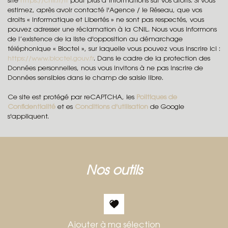
site
https://cnil.fr/fr
pour plus d’informations sur vos droits. Si vous
estimez, après avoir contacté l'Agence / le Réseau, que vos
Habitants de 25 à 55 ans
39,77 %
droits « Informatique et Libertés » ne sont pas respectés, vous
Habitants de plus de 55 ans
32,59 %
pouvez adresser une réclamation à la CNIL. Nous vous informons
de l’existence de la liste d'opposition au démarchage
Nombre d'enfants par famille
0,83
téléphonique « Bloctel », sur laquelle vous pouvez vous inscrire ici :
https://www.bloctel.gouv.fr
. Dans le cadre de la protection des
Familles sans enfant
49,02 %
Données personnelles, nous vous invitons à ne pas inscrire de
Familles avec 1 ou 2 enfants
45,81 %
Données sensibles dans le champ de saisie libre.
Maisons
79,24 %
Ce site est protégé par reCAPTCHA, les
Politiques de
Confidentialité
et es
Conditions d'utilisation
de Google
Appartements
20,76 %
s'appliquent.
Familles avec 3 enfants
4,59 %
nos outils
Ajouter à ma sélection