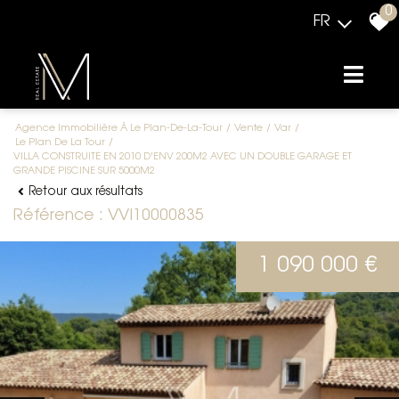
0
FR
Agence Immobilière À Le Plan-De-La-Tour
Vente
Var
Le Plan De La Tour
VILLA CONSTRUITE EN 2010 D'ENV 200M2 AVEC UN DOUBLE GARAGE ET
GRANDE PISCINE SUR 5000M2
Retour aux résultats
Référence : VVI10000835
1 090 000 €