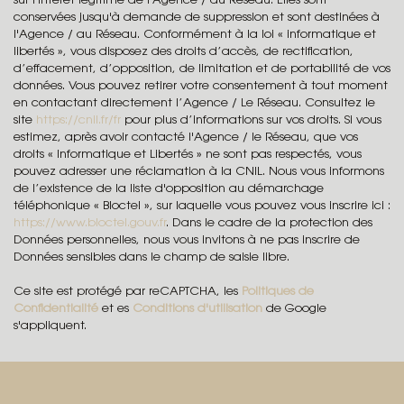
sur l'intérêt légitime de l'Agence / du Réseau. Elles sont
conservées jusqu'à demande de suppression et sont destinées à
Habitants de plus de 55 ans
32,59 %
l'Agence / au Réseau. Conformément à la loi « informatique et
libertés », vous disposez des droits d’accès, de rectification,
Nombre d'enfants par famille
0,83
d’effacement, d’opposition, de limitation et de portabilité de vos
Familles sans enfant
49,02 %
données. Vous pouvez retirer votre consentement à tout moment
en contactant directement l’Agence / Le Réseau. Consultez le
Familles avec 1 ou 2 enfants
45,81 %
site
https://cnil.fr/fr
pour plus d’informations sur vos droits. Si vous
estimez, après avoir contacté l'Agence / le Réseau, que vos
Maisons
79,24 %
droits « Informatique et Libertés » ne sont pas respectés, vous
Appartements
20,76 %
pouvez adresser une réclamation à la CNIL. Nous vous informons
de l’existence de la liste d'opposition au démarchage
Familles avec 3 enfants
4,59 %
téléphonique « Bloctel », sur laquelle vous pouvez vous inscrire ici :
https://www.bloctel.gouv.fr
. Dans le cadre de la protection des
Données personnelles, nous vous invitons à ne pas inscrire de
Données sensibles dans le champ de saisie libre.
Ce site est protégé par reCAPTCHA, les
Politiques de
Confidentialité
et es
Conditions d'utilisation
de Google
s'appliquent.