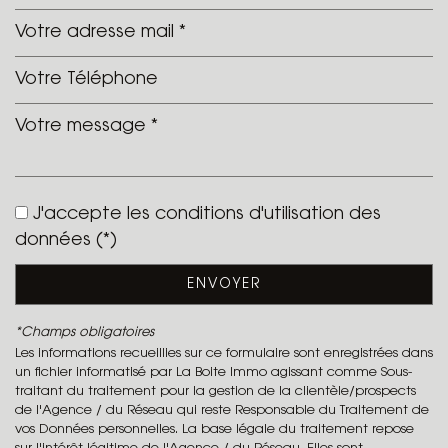
Leaflet
|
©
Jawg
Maps
|
© OpenStreetMap
J'accepte les conditions d'utilisation des
statistiques
données (*)
Nombre d'habitants
2 829
ENVOYER
Propriétaires (vs. locataires)
66,86 %
*Champs obligatoires
Taxe habitation
18,99 %
Les informations recueillies sur ce formulaire sont enregistrées dans
un fichier informatisé par La Boite Immo agissant comme Sous-
Taxe foncière
13,79 %
traitant du traitement pour la gestion de la clientèle/prospects
Habitants de moins de 25 ans
27,64 %
de l'Agence / du Réseau qui reste Responsable du Traitement de
vos Données personnelles. La base légale du traitement repose
Habitants de 25 à 55 ans
39,77 %